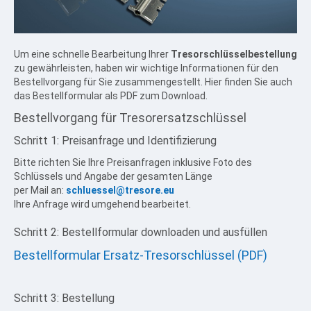
Mietfachschlüssel / Mietfachschloss
Service für Paxos / Ganox
Tresorschloss TCP- / IP-fähig
Um eine schnelle Bearbeitung Ihrer
Tresorschlüsselbestellung
Tresorschloss Umrüstung
zu gewährleisten, haben wir wichtige Informationen für den
Tresorschloss Anleitungen
Bestellvorgang für Sie zusammengestellt. Hier finden Sie auch
das Bestellformular als PDF zum Download.
Tresorschloss Wissen
Bestellvorgang
für
Tresorersatzschlüssel
BERATUNG KONTAKT
Schritt
1:
Preisanfrage
und
Identifizierung
Zertifizierter Tresorservice
Wertschutz Produkte von Clavis
Bitte richten Sie Ihre Preisanfragen inklusive Foto des
Beratung & Kontakt
Schlüssels und Angabe der gesamten Länge
per Mail an:
schluessel@tresore.eu
Impressum
Ihre Anfrage wird umgehend bearbeitet.
WERTSCHUTZ INFOS
Schritt
2:
Bestellformular
downloaden
und
ausfüllen
Tresor / Wertschutzschrank
Bestellformular
Ersatz-Tresorschlüssel
(PDF)
Deposittresor / Einwurftresor
Tresorraum / Tresorraumtür
Schritt
3:
Bestellung