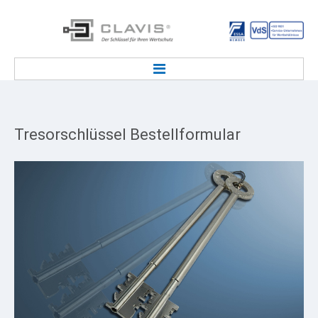
STARTSEITE
TRESOR SERVICE
Tresorschlüssel
Bestellformular
Tresorlieferung & Transport
Tresor / Deposit Notöffnung
Service Kundenmietfachanlage
Tresorwartung, Tresorreparatur
Deposittresor Wartung & Reparatur
Tresor / Tresorraum Entsorgung
Einbruchmeldeanlage / EMA
TRESORSCHLOSS & SCHLÜSSEL
Tresor Ersatzschlüssel Service
Tresorschlüssel Bestellformular