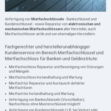
Mietfachschlüssel / Mietfachschloss
Service für Paxos / Ganox
Tresorschloss TCP- / IP-fähig
Anfertigung von
Mietfachschlüsseln
- Bankschlüssel und
Tresorschloss Umrüstung
Kundenschlüssel - sowie Reparatur von
elektronischen und
Tresorschloss Anleitungen
mechanischen Mietfachschlössern
aller Hersteller, auch
Mietfachschlösser antik und von ehemaligen Herstellern.
Tresorschloss Wissen
BERATUNG KONTAKT
Fachgerechter
und
herstellerunabhängiger
Zertifizierter Tresorservice
Kundenservice
im
Bereich
Mietfachschlüssel
und
Wertschutz Produkte von Clavis
Mietfachschloss
für
Banken
und
Geldinstitute:
Beratung & Kontakt
Mietfachschloss Reparatur und Beseitigung von Störungen
Impressum
und Mängeln
WERTSCHUTZ INFOS
Mietfachschloss Instandhaltung und Wartung
Mietfachtür Reparatur und Austausch defekter
Tresor / Wertschutzschrank
Mietfachtüren
Deposittresor / Einwurftresor
Mietfachtür Instandhaltung und Wartung
Tresorraum / Tresorraumtür
Anfertigung von Bankschlüsseln (Vorschließer);
Nachschloss ohne Musterschlüssel möglich!
Anfertigung von Kundenschlüsseln (z.B. bei Verlust oder