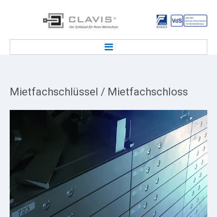
STARTSEITE
TRESOR SERVICE
Mietfachschlüssel
/
Mietfachschloss
Tresorlieferung & Transport
Tresor / Deposit Notöffnung
Service Kundenmietfachanlage
Tresorwartung, Tresorreparatur
Deposittresor Wartung & Reparatur
Tresor / Tresorraum Entsorgung
Einbruchmeldeanlage / EMA
TRESORSCHLOSS & SCHLÜSSEL
Tresor Ersatzschlüssel Service
Tresorschlüssel Bestellformular