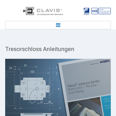
STARTSEITE
TRESOR SERVICE
Tresorschloss
Anleitungen
Tresorlieferung & Transport
Tresor / Deposit Notöffnung
Service Kundenmietfachanlage
Tresorwartung, Tresorreparatur
Deposittresor Wartung & Reparatur
Tresor / Tresorraum Entsorgung
Einbruchmeldeanlage / EMA
TRESORSCHLOSS & SCHLÜSSEL
Tresor Ersatzschlüssel Service
Tresorschlüssel Bestellformular