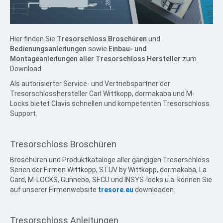
Mietfachschlüssel / Mietfachschloss
Service für Paxos / Ganox
Tresorschloss TCP- / IP-fähig
Hier finden Sie
Tresorschloss Broschüren
und
Tresorschloss Umrüstung
Bedienungsanleitungen
sowie
Einbau- und
Tresorschloss Anleitungen
Montageanleitungen aller Tresorschloss Hersteller
zum
Download.
Tresorschloss Wissen
Als autorisierter Service- und Vertriebspartner der
BERATUNG KONTAKT
Tresorschlosshersteller Carl Wittkopp, dormakaba und M-
Zertifizierter Tresorservice
Locks bietet Clavis schnellen und kompetenten Tresorschloss
Support.
Wertschutz Produkte von Clavis
Beratung & Kontakt
Impressum
Tresorschloss
Broschüren
WERTSCHUTZ INFOS
Broschüren und Produktkataloge aller gängigen Tresorschloss
Serien der Firmen Wittkopp, STUV by Wittkopp, dormakaba, La
Tresor / Wertschutzschrank
Gard, M-LOCKS, Gunnebo, SECU und INSYS-locks u.a. können Sie
Deposittresor / Einwurftresor
auf unserer Firmenwebsite
tresore.eu
downloaden.
Tresorraum / Tresorraumtür
Tresorschloss
Anleitungen