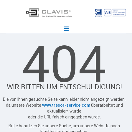
404
STARTSEITE
TRESOR SERVICE
Tresorlieferung & Transport
Tresor / Deposit Notöffnung
Service Kundenmietfachanlage
Tresorwartung, Tresorreparatur
WIR
BITTEN
UM
ENTSCHULDIGUNG!
Deposittresor Wartung & Reparatur
Tresor / Tresorraum Entsorgung
Die von Ihnen gesuchte Seite kann leider nicht angezeigt werden,
Einbruchmeldeanlage / EMA
da unsere Website
www.tresor-service.com
überarbeitet und
aktualisiert wurde
TRESORSCHLOSS & SCHLÜSSEL
oder die URL falsch eingegeben wurde.
Tresor Ersatzschlüssel Service
Bitte benutzen Sie unsere Suche, um unsere Website nach
Tresorschlüssel Bestellformular
Inhalten zu durchsuchen.